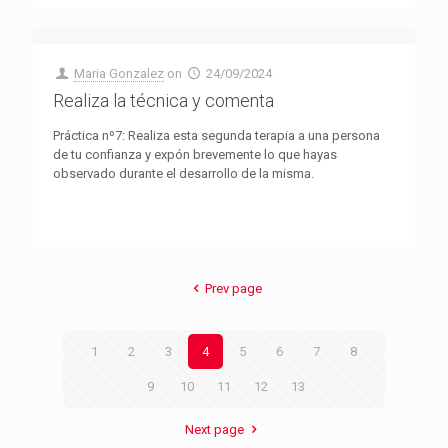
Maria Gonzalez
on
24/09/2024
Realiza la técnica y comenta
Práctica nº7: Realiza esta segunda terapia a una persona
de tu confianza y expón brevemente lo que hayas
observado durante el desarrollo de la misma.
Prev page
1
2
3
4
5
6
7
8
9
10
11
12
13
Next page