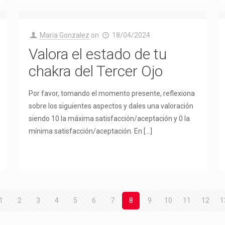
Maria Gonzalez
on
18/04/2024
Valora el estado de tu
chakra del Tercer Ojo
Por favor, tomando el momento presente, reflexiona
sobre los siguientes aspectos y dales una valoración
siendo 10 la máxima satisfacción/aceptación y 0 la
mínima satisfacción/aceptación. En
[…]
1
2
3
4
5
6
7
8
9
10
11
12
1