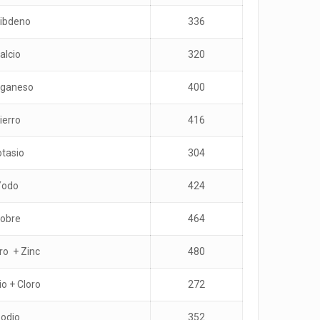
ibdeno
336
alcio
320
ganeso
400
ierro
416
tasio
304
Yodo
424
obre
464
ro + Zinc
480
io + Cloro
272
odio
352