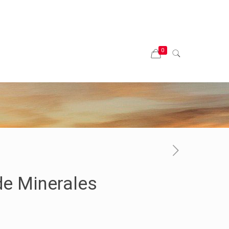
0
e Minerales