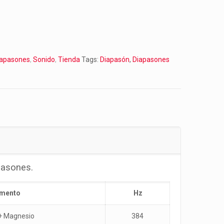
iapasones
,
Sonido
,
Tienda
Tags:
Diapasón
,
Diapasones
pasones.
emento
Hz
+ Magnesio
384