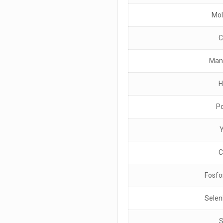
Mol
C
Man
H
Po
C
Fosfo
Selen
S