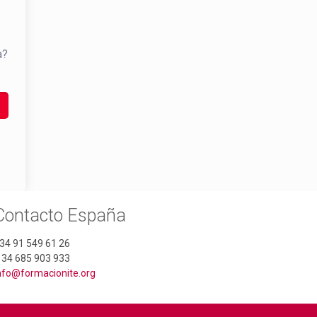
a?
Contacto España
34 91 549 61 26
 34 685 903 933
nfo@formacionite.org