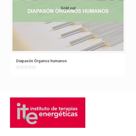
Sold out
Diapasón Órganos humanos
Rated
0
out
of
5